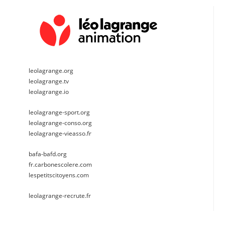
leolagrange.org
leolagrange.tv
leolagrange.io
leolagrange-sport.org
leolagrange-conso.org
leolagrange-vieasso.fr
bafa-bafd.org
fr.carbonescolere.com
lespetitscitoyens.com
leolagrange-recrute.fr