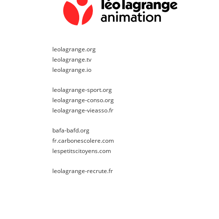
leolagrange.org
leolagrange.tv
leolagrange.io
leolagrange-sport.org
leolagrange-conso.org
leolagrange-vieasso.fr
bafa-bafd.org
fr.carbonescolere.com
lespetitscitoyens.com
leolagrange-recrute.fr