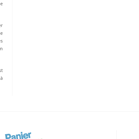
de
er
de
és
on
st
 à