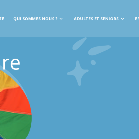
TE
QUI SOMMES NOUS ?
ADULTES ET SENIORS
E
ure