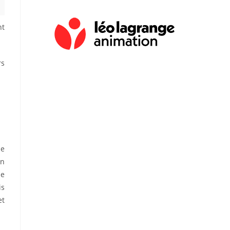
nt
rs
le
on
le
is
et