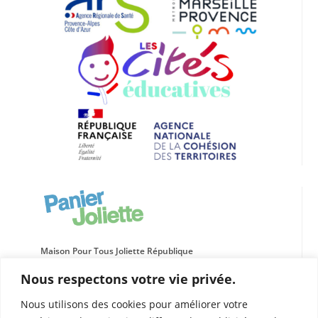
Maison Pour Tous Joliette République
66 rue de l’Evêché
Nous respectons votre vie privée.
13002 MARSEILLE
04 91 91 14 52
Nous utilisons des cookies pour améliorer votre
panier.joliette@leolagrange.org