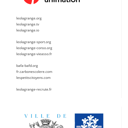
leolagrange.org
leolagrange.tv
leolagrange.io
leolagrange-sport.org
leolagrange-conso.org
leolagrange-vieasso.fr
bafa-bafd.org
fr.carbonescolere.com
lespetitscitoyens.com
leolagrange-recrute.fr