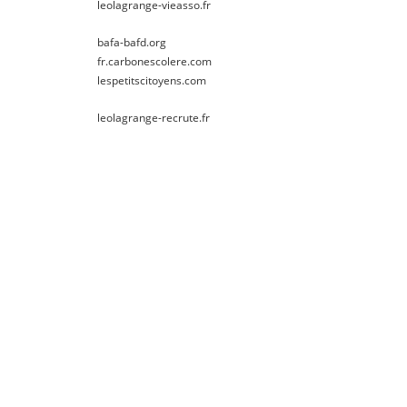
leolagrange-vieasso.fr
bafa-bafd.org
fr.carbonescolere.com
lespetitscitoyens.com
leolagrange-recrute.fr