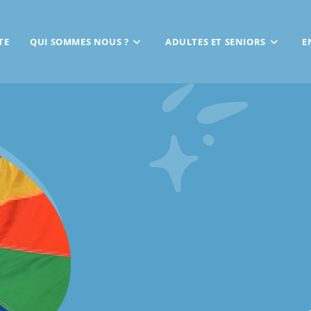
TE
QUI SOMMES NOUS ?
ADULTES ET SENIORS
E