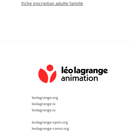
Fiche inscription adulte famille
leolagrange.org
leolagrange.tv
leolagrange.io
leolagrange-sport.org
leolagrange-conso.org