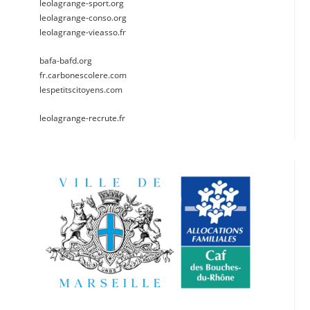
leolagrange-sport.org
leolagrange-conso.org
leolagrange-vieasso.fr
bafa-bafd.org
fr.carbonescolere.com
lespetitscitoyens.com
leolagrange-recrute.fr