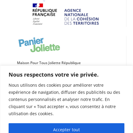
Maison Pour Tous Joliette République
66 rue de l’Evêché
Nous respectons votre vie privée.
13002 MARSEILLE
04 91 91 14 52
Nous utilisons des cookies pour améliorer votre
panier.joliette@leolagrange.org
expérience de navigation, diffuser des publicités ou des
contenus personnalisés et analyser notre trafic. En
Horaires d’ouverture
cliquant sur « Tout accepter », vous consentez à notre
La Maison pour Tous vous accueille
Lun, mar, jeu, ven
: 9h à 12h30 et de 13h30 à 19h
utilisation des cookies.
Mer
: 9h à 19h
Sam
: 9h30 à 12h et de 14h à 18h
Accepter tout