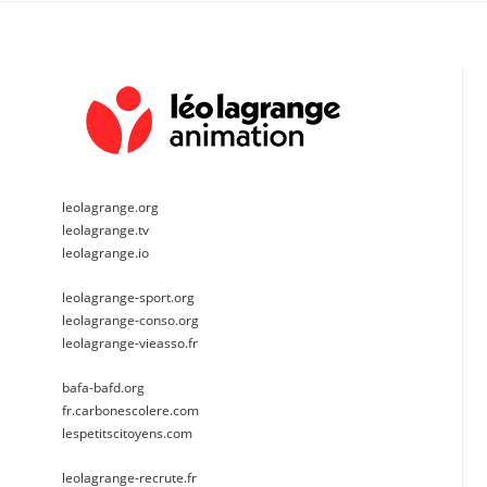
leolagrange.org
leolagrange.tv
leolagrange.io
leolagrange-sport.org
leolagrange-conso.org
leolagrange-vieasso.fr
bafa-bafd.org
fr.carbonescolere.com
lespetitscitoyens.com
leolagrange-recrute.fr