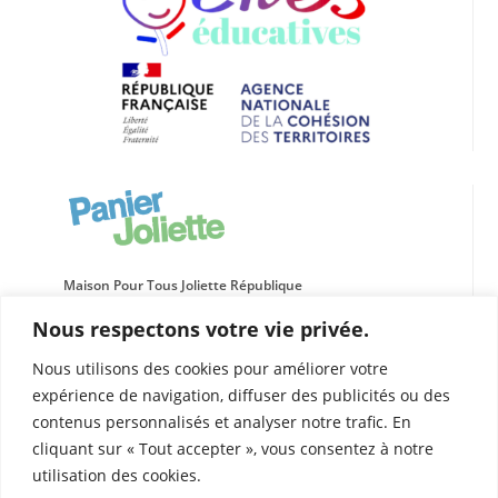
Maison Pour Tous Joliette République
66 rue de l’Evêché
Nous respectons votre vie privée.
13002 MARSEILLE
04 91 91 14 52
Nous utilisons des cookies pour améliorer votre
panier.joliette@leolagrange.org
expérience de navigation, diffuser des publicités ou des
contenus personnalisés et analyser notre trafic. En
Horaires d’ouverture
cliquant sur « Tout accepter », vous consentez à notre
La Maison pour Tous vous accueille
Lun, mar, jeu, ven
: 9h à 12h30 et de 13h30 à 19h
utilisation des cookies.
Mer
: 9h à 19h