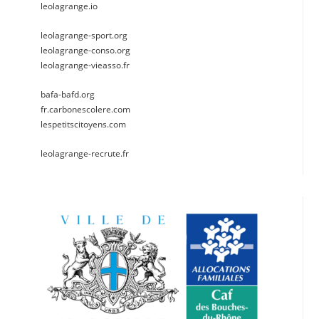
leolagrange.io
leolagrange-sport.org
leolagrange-conso.org
leolagrange-vieasso.fr
bafa-bafd.org
fr.carbonescolere.com
lespetitscitoyens.com
leolagrange-recrute.fr