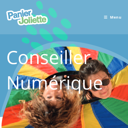
Skip
to
Menu
content
Conseiller
Numérique